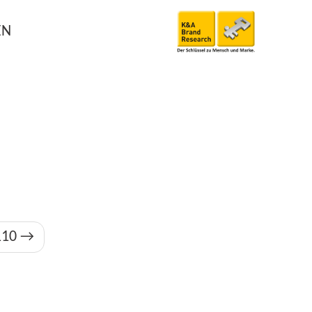
EN
110