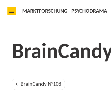
MARKTFORSCHUNG
PSYCHODRAMA
BrainCand
Beitragsnavigation
BrainCandy N°108