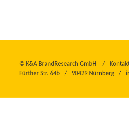
©
K&A BrandResearch GmbH
Kontak
Fürther Str. 64b
90429 Nürnberg
i