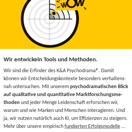
Wir entwickeln Tools und Methoden.
Wir sind die Er­fin­der des K&A Psychodrama®. Damit
können wir Ent­schei­dungs­kon­texte be­son­ders ver­hal­tens­
nah unter­suchen. Mit un­se­rem
psycho­dra­ma­ti­schen Blick
auf qua­li­ta­tive und quan­ti­ta­tive Markt­for­schungs­me­
thoden
und jeder Menge Leiden­schaft er­for­schen wir,
warum und wie Marken und Men­schen in­ter­agieren. Und
ja, wir nutzen natür­lich auch KI, um Effi­zienzen zu steigern.
Mehr über unsere em­pi­risch
fundierten Erfolgsmodelle
…