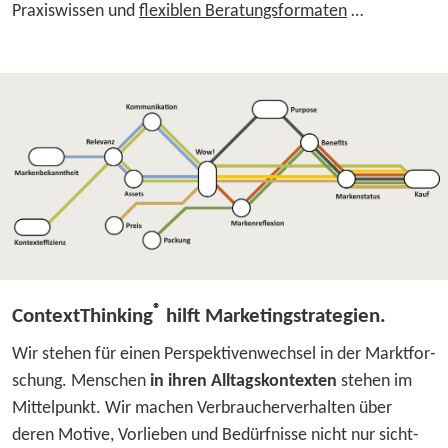
Praxis­wissen und
flexiblen Beratungsformaten
…
®
Context​Thinking
hilft Marketingstrategien.
Wir stehen für einen Pers­­pek­­ti­­ven­­wechsel in der Markt­­for­­
schung. Menschen
in ihren All­­tags­­kon­­tex­ten
stehen im
Mittel­­punkt. Wir machen Ver­­brau­­cher­­ver­­halten über
deren Motive, Vor­­lieben und Be­dürf­­nisse nicht nur sicht­­