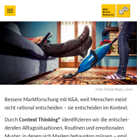
Foto: iStock/diego_cervo
Bessere Marktforschung mit K&A, weil Menschen meist
nicht rational ent­scheiden – sie entscheiden im Kontext.
Durch
Context Thinking®
identi­fi­zieren wir die ent­schei­
denden Alltags­situa­tionen, Routinen und emo­tio­nalen
Muster, in denen sich Marken behaupten müssen
– egal