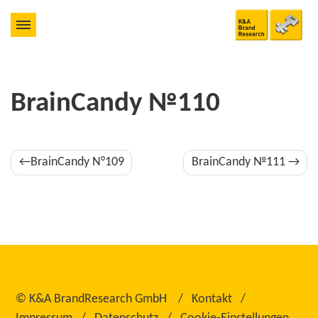
BrainCandy №110
Beitragsnavigation
BrainCandy N°109
BrainCandy №111
©
K&A BrandResearch GmbH
Kontakt