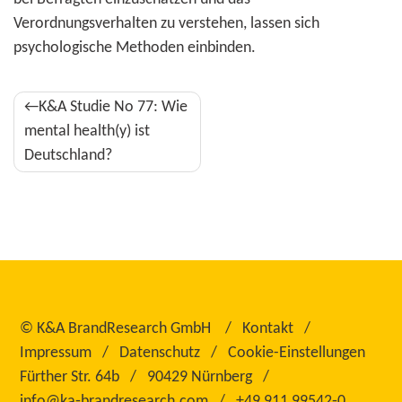
Verordnungsverhalten zu verstehen, lassen sich
psychologische Methoden einbinden.
Beitragsnavigation
K&A Studie No 77: Wie
mental health(y) ist
Deutschland?
©
K&A BrandResearch GmbH
Kontakt
Impressum
Datenschutz
Cookie-Einstellungen
Fürther Str. 64b
90429 Nürnberg
info@ka‑brandresearch.com
+49 911 99542‑0