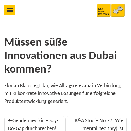
Müssen süße
Innovationen aus Dubai
kommen?
Florian Klaus legt dar, wie Alltags­relevanz in Verbindung
mit KI konkrete inno­va­tive Lösungen für erfolg­reiche
Produkt­ent­wicklung generiert.
Beitragsnavigation
Gendermedizin – Say-
K&A Studie No 77: Wie
Do-Gap durchbrechen!
mental health(y) ist