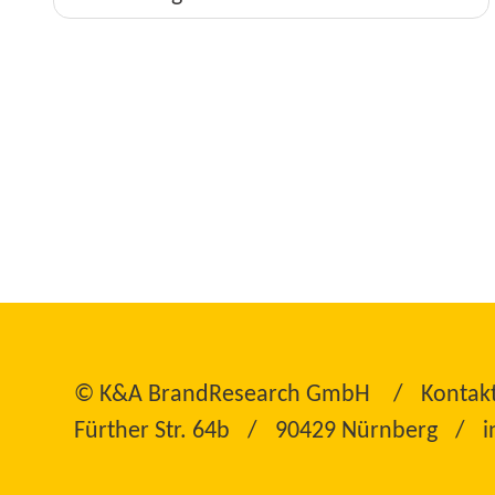
©
K&A BrandResearch GmbH
Kontak
Fürther Str. 64b
90429 Nürnberg
i