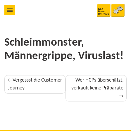
Schleimmon­ster,
Männer­grippe, Virus­last!
Beitragsnavigation
Vergessst die Customer
Wer HCPs überschätzt,
Journey
verkauft keine Präparate