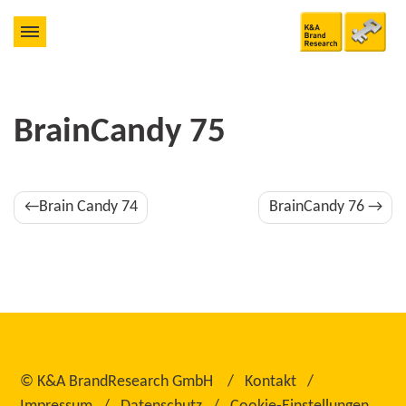
BrainCandy 75
Beitragsnavigation
Brain Candy 74
BrainCandy 76
©
K&A BrandResearch GmbH
Kontakt