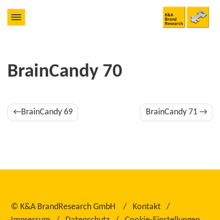
BrainCandy 70
Beitragsnavigation
BrainCandy 69
BrainCandy 71
©
K&A BrandResearch GmbH
Kontakt