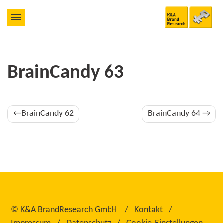
BrainCandy 63
Beitragsnavigation
BrainCandy 62
BrainCandy 64
©
K&A BrandResearch GmbH
Kontakt