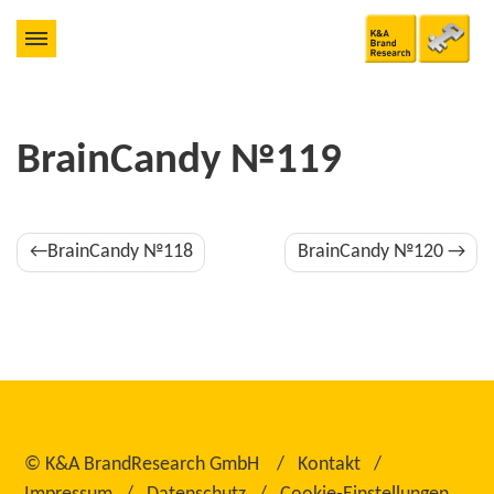
BrainCandy №119
Beitragsnavigation
BrainCandy №118
BrainCandy №120
©
K&A BrandResearch GmbH
Kontakt