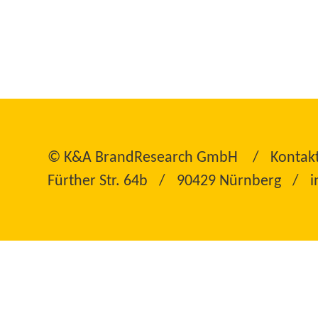
©
K&A BrandResearch GmbH
Kontak
Fürther Str. 64b
90429 Nürnberg
i