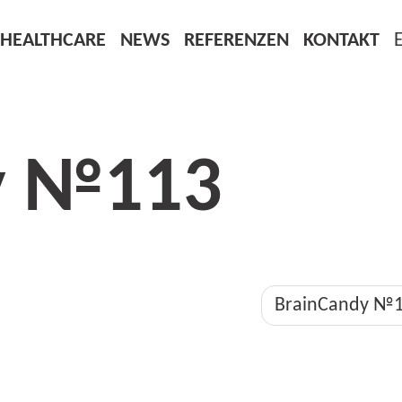
HEALTHCARE
NEWS
REFERENZEN
KONTAKT
y №113
BrainCandy №