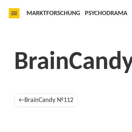
MARKTFORSCHUNG
PSYCHODRAMA
BrainCand
Beitragsnavigation
BrainCandy №112