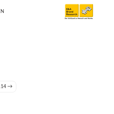
EN
114